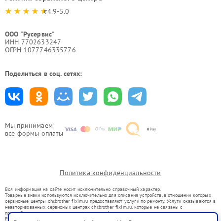
4.9-5.0
ООО "Русервис"
ИНН 7702633247
ОГРН 1077746335776
Поделиться в соц. сетях:
Мы принимаем
все формы оплаты
Политика конфиденциальности
Вся информация на сайте носит исключительно справочный характер.
Товарные знаки используются исключительно для описания устройств, в отношении которых
сервисные центры chr.brother-fixim.ru предоставляют услуги по ремонту. Услуги оказываются в
неавторизованных сервисных центрах chr.brother-fixim.ru, которые не связаны с
правообладателями товарных знаков или их официальными представителями.
Ремонт осуществляется для устройств, уже введенных в гражданский оборот в соответствии