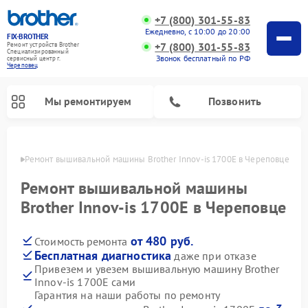
+7 (800) 301-55-83
Ежедневно, с 10:00 до 20:00
FIX-BROTHER
+7 (800) 301-55-83
Ремонт устройств Brother
Специализированный
Звонок бесплатный по РФ
cервисный центр г.
Череповец
Мы ремонтируем
Позвонить
повце
Ремонт вышивальной машины Brother Innov-is 1700E в Череповце
Ремонт вышивальной машины
Brother Innov-is 1700E в Череповце
от 480 руб.
Стоимость ремонта
Ремонт распошивальных машин Brother
Ремонт швейных машинок Brother
Бесплатная диагностика
даже при отказе
Привезем и увезем вышивальную машину Brother
Innov-is 1700E сами
Гарантия на наши работы по ремонту