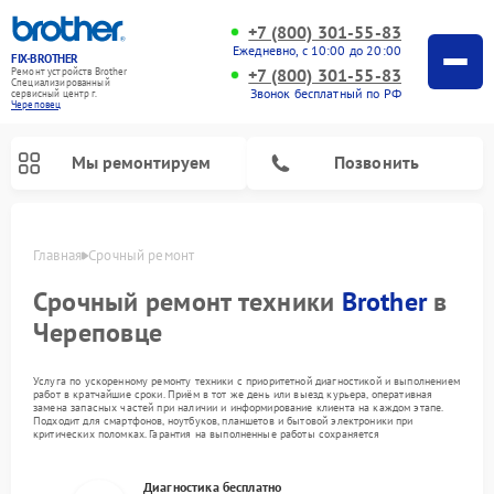
+7 (800) 301-55-83
Ежедневно, с 10:00 до 20:00
FIX-BROTHER
+7 (800) 301-55-83
Ремонт устройств Brother
Специализированный
Звонок бесплатный по РФ
cервисный центр г.
Череповец
Мы ремонтируем
Позвонить
Главная
Срочный ремонт
Срочный ремонт техники
Brother
в
Череповце
Услуга по ускоренному ремонту техники с приоритетной диагностикой и выполнением
работ в кратчайшие сроки. Приём в тот же день или выезд курьера, оперативная
замена запасных частей при наличии и информирование клиента на каждом этапе.
Подходит для смартфонов, ноутбуков, планшетов и бытовой электроники при
критических поломках. Гарантия на выполненные работы сохраняется
Ремонт вышивальных машин Brother
Ремонт распошивальных машин Brother
Ремонт швейных машинок Brother
Диагностика бесплатно