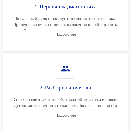
1. Первичная диагностика
Визуальный осмотр корпуса, игловодителя и челнока.
Проверка качества строчки, натяжения нитей и работы
педали. Выявление посторонних стуков, пропусков стежков,
Подробнее
обрывов нити или заклинивания механизмов на тестовом
лоскуте ткани.
2. Разборка и очистка
Снятие защитных панелей, игольной пластины и лапки.
Демонтаж челночного механизма. Тщательная очистка
внутренних узлов от скопившейся тканевой пыли, очесов,
Подробнее
остатков старой смазки и обрывков нитей с помощью
кистей и сжатого воздуха.