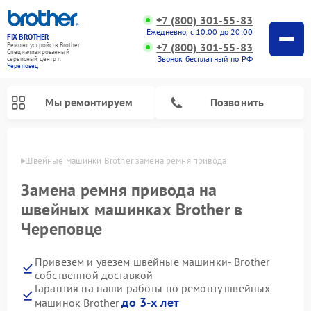
+7 (800) 301-55-83
Ежедневно, с 10:00 до 20:00
FIX-BROTHER
+7 (800) 301-55-83
Ремонт устройств Brother
Специализированный
Звонок бесплатный по РФ
cервисный центр г.
Череповец
Мы ремонтируем
Позвонить
повце
Швейные машинки Brother замена ремня привода
Замена ремня привода на
швейных машинках Brother в
Череповце
Ремонт распошивальных машин Brother
Ремонт вышивальных машин Brother
Привезем и увезем швейные машинки- Brother
собственной доставкой
Гарантия на наши работы по ремонту швейных
до 3-х лет
машинок Brother