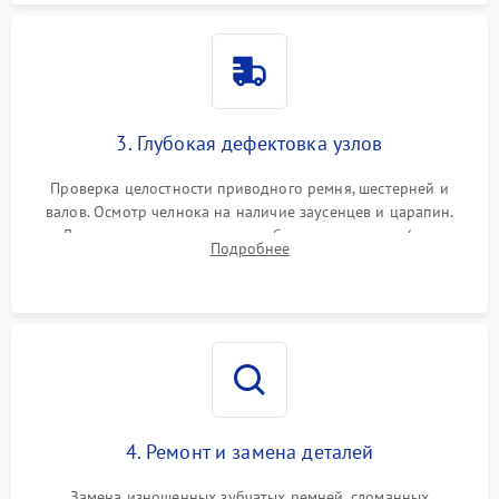
3. Глубокая дефектовка узлов
Проверка целостности приводного ремня, шестерней и
валов. Осмотр челнока на наличие заусенцев и царапин.
Диагностика электромотора, блока управления (для
Подробнее
компьютерных машин), нитевдевателя и механизма
продвижения ткани (зубчатой рейки).
4. Ремонт и замена деталей
Замена изношенных зубчатых ремней, сломанных