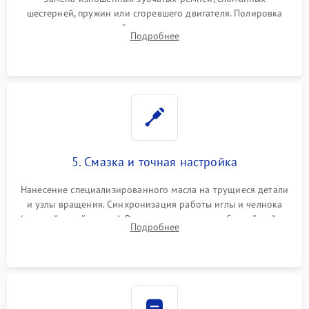
шестерней, пружин или сгоревшего двигателя. Полировка
челночного устройства для устранения заусенцев.
Подробнее
Восстановление контактов в педали и пайка элементов на
плате электронных швейных машин.
5. Смазка и точная настройка
Нанесение специализированного масла на трущиеся детали
и узлы вращения. Синхронизация работы иглы и челнока
(настройка таймингов). Регулировка высоты зубчатой рейки,
Подробнее
центровка игловодителя и калибровка натяжителей верхней
и нижней нити.