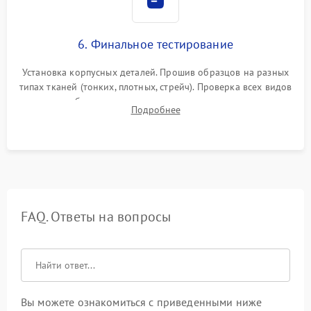
6. Финальное тестирование
Установка корпусных деталей. Прошив образцов на разных
типах тканей (тонких, плотных, стрейч). Проверка всех видов
строчек, работы реверса, выметывания петли и намотчика
Подробнее
шпульки. Контроль плавности хода и отсутствия
посторонних шумов.
FAQ. Ответы на вопросы
Вы можете ознакомиться с приведенными ниже