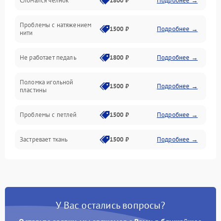
Сломался челнок
1800 ₽
Подробнее →
Управление и электроника
Проблемы с натяжением
Подача ткани
1500 ₽
Подробнее →
нити
Игловодитель и механизмы
Не работает педаль
1800 ₽
Подробнее →
Шпулька и нижняя нить
Поломка игольной
1500 ₽
Подробнее →
пластины
Оптика
Проблемы с петлей
1500 ₽
Подробнее →
Застревает ткань
1500 ₽
Подробнее →
Сломана игла
1500 ₽
Подробнее →
Не работают кнопки
1300 ₽
Подробнее →
управления
У Вас остались вопросы?