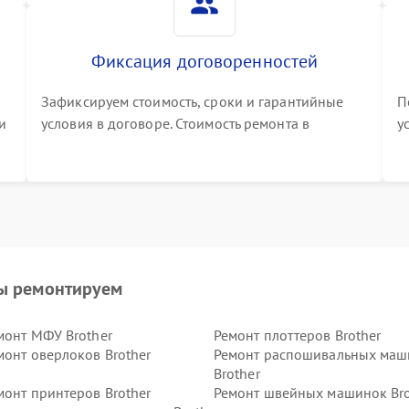
Фиксация договоренностей
Зафиксируем стоимость, сроки и гарантийные
П
и
условия в договоре. Стоимость ремонта в
у
процессе меняться не будет
п
т
ы ремонтируем
монт МФУ Brother
Ремонт плоттеров Brother
монт оверлоков Brother
Ремонт распошивальных маш
Brother
монт принтеров Brother
Ремонт швейных машинок Bro