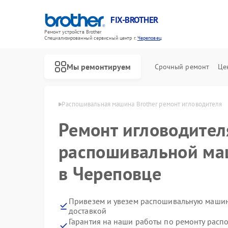
FIX-BROTHER
Ремонт устройств Brother
Специализированный cервисный центр г.
Череповец
Мы ремонтируем
Срочный ремонт
Це
rother в Череповце
Распошивальная машина Brother ремонт игловодителя
Ремонт игловодител
распошивальной ма
в Череповце
Ремонт швейных машинок Brother
Ремонт вышивальных машин Brother
Привезем и увезем распошивальную машину
доставкой
Гарантия на наши работы по ремонту рас