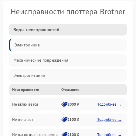
Неисправности плоттера Brother
Виды неисправностей
Электроника
Механические повреждения
Электропитание
Неисправности
Стоимость
Работа системы
Не включается
2000 ₽
Подробнее →
Механика
Не печатает
2500 ₽
Подробнее →
Оптика
Не распознает картриджи
2500 ₽
Подробнее →
Программное обеспечение