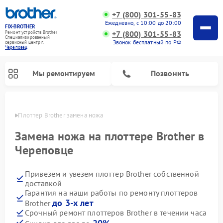
+7 (800) 301-55-83
Ежедневно, с 10:00 до 20:00
FIX-BROTHER
+7 (800) 301-55-83
Ремонт устройств Brother
Специализированный
Звонок бесплатный по РФ
cервисный центр г.
Череповец
Мы ремонтируем
Позвонить
повце
Плоттер Brother замена ножа
Замена ножа на плоттере Brother в
Череповце
Привезем и увезем плоттер Brother собственной
Ремонт распошивальных машин Brother
Ремонт швейных машинок Brother
Ремонт вышивальных машин Brother
доставкой
Гарантия на наши работы по ремонту плоттеров
до 3-х лет
Brother
Срочный ремонт плоттеров Brother в течении часа