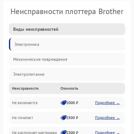
Неисправности плоттера Brother
Виды неисправностей
Электроника
Механические повреждения
Электропитание
Неисправности
Стоимость
Работа системы
Не включается
2000 ₽
Подробнее →
Механика
Не печатает
2500 ₽
Подробнее →
Оптика
Не распознает картриджи
2500 ₽
Подробнее →
Программное обеспечение