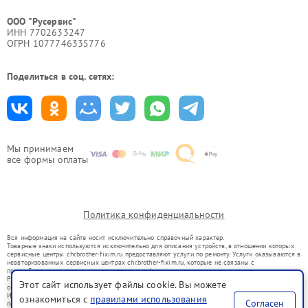
ООО "Русервис"
ИНН 7702633247
ОГРН 1077746335776
Поделиться в соц. сетях:
Мы принимаем
все формы оплаты
Политика конфиденциальности
Вся информация на сайте носит исключительно справочный характер.
Товарные знаки используются исключительно для описания устройств, в отношении которых
сервисные центры chr.brother-fixim.ru предоставляют услуги по ремонту. Услуги оказываются в
неавторизованных сервисных центрах chr.brother-fixim.ru, которые не связаны с
правообладателями товарных знаков или их официальными представителями.
Ремонт осуществляется для устройств, уже введенных в гражданский оборот в соответствии
Этот сайт использует файлы cookie. Вы можете
со статьей 1487 ГК РФ.
Использование товарных знаков не преследует цели индивидуализации услуг или введения
ознакомиться с
правилами использования
Согласен
потребителей в заблуждение, а служит для информирования о предоставляемых услугах по