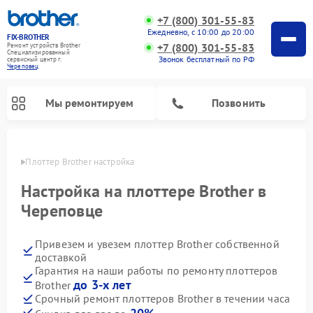
+7 (800) 301-55-83
Ежедневно, с 10:00 до 20:00
FIX-BROTHER
+7 (800) 301-55-83
Ремонт устройств Brother
Специализированный
Звонок бесплатный по РФ
cервисный центр г.
Череповец
Мы ремонтируем
Позвонить
повце
Плоттер Brother настройка
Настройка на плоттере Brother в
Череповце
Привезем и увезем плоттер Brother собственной
Ремонт распошивальных машин Brother
Ремонт швейных машинок Brother
Ремонт вышивальных машин Brother
доставкой
Гарантия на наши работы по ремонту плоттеров
до 3-х лет
Brother
Срочный ремонт плоттеров Brother в течении часа