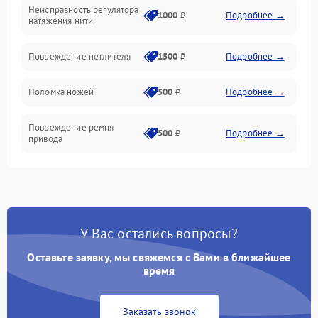
Неисправность регулятора
Ножи и обрезка
1000 ₽
Подробнее →
натяжения нити
Шпульки, нити и заправка
Повреждение петлителя
1500 ₽
Подробнее →
Управление и работа
Поломка ножей
500 ₽
Подробнее →
Повреждение ремня
500 ₽
Подробнее →
привода
Поломка системы смазки
1000 ₽
Подробнее →
Неисправность системы
1500 ₽
Подробнее →
подачи масла
У Вас остались вопросы?
Оставьте заявку, мы свяжемся с Вами в ближайшее
Повреждение корпуса
1000 ₽
Подробнее →
время
Поломка системы защиты
500 ₽
Подробнее →
от засоров
Заказать звонок