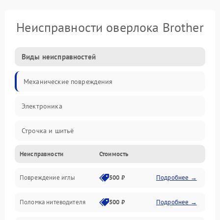
Неисправности оверлока Brother
Виды неисправностей
Механические повреждения
Электроника
Строчка и шитьё
Неисправности
Стоимость
Прочие неисправности
Повреждение иглы
500 ₽
Подробнее →
Подача ткани
Поломка нитеводителя
500 ₽
Подробнее →
Игловодитель и механизмы