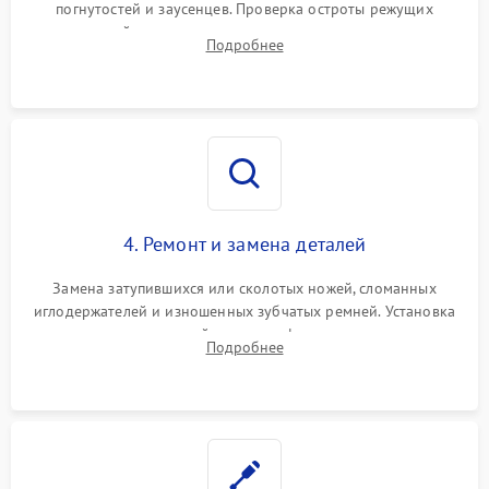
погнутостей и заусенцев. Проверка остроты режущих
кромок ножей, состояния приводного ремня, электромотора
Подробнее
и механизма дифференциальной подачи ткани.
4. Ремонт и замена деталей
Замена затупившихся или сколотых ножей, сломанных
иглодержателей и изношенных зубчатых ремней. Установка
новых петлителей взамен деформированных.
Подробнее
Восстановление контактов в педали и цепях
электропривода.