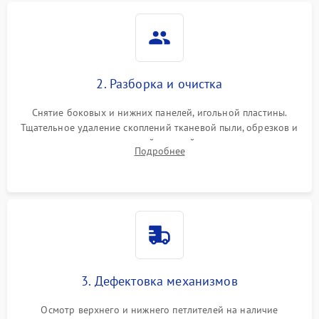
2. Разборка и очистка
Снятие боковых и нижних панелей, игольной пластины.
Тщательное удаление скоплений тканевой пыли, обрезков и
очесов из зоны петлителей и ножей с помощью жестких
Подробнее
кистей, пинцета и потока сжатого воздуха.
3. Дефектовка механизмов
Осмотр верхнего и нижнего петлителей на наличие