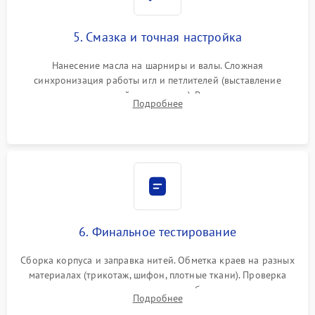
5. Смазка и точная настройка
Нанесение масла на шарниры и валы. Сложная
синхронизация работы игл и петлителей (выставление
зазоров до сотых долей миллиметра). Регулировка прижима
Подробнее
ножей, ширины обметки и хода дифференциального
транспортера.
6. Финальное тестирование
Сборка корпуса и заправка нитей. Обметка краев на разных
материалах (трикотаж, шифон, плотные ткани). Проверка
ровности среза, эластичности шва, работы ролевого шва и
Подробнее
отсутствия стягивания или волнистости ткани.