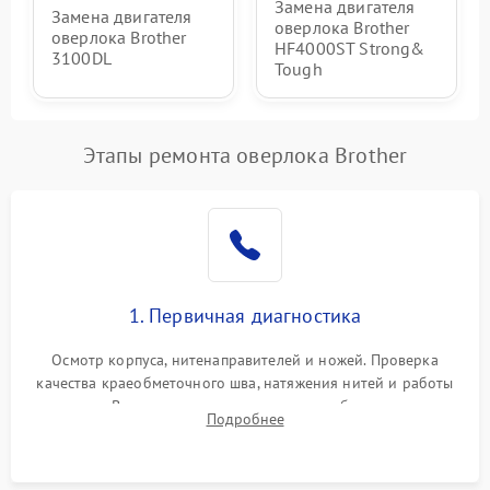
Замена двигателя
Замена двигателя
оверлока Brother
оверлока Brother
HF4000ST Strong&
3100DL
Tough
Этапы ремонта оверлока Brother
1. Первичная диагностика
Осмотр корпуса, нитенаправителей и ножей. Проверка
качества краеобметочного шва, натяжения нитей и работы
педали. Выявление пропусков стежков, обрывов нити,
Подробнее
заклинивания или тупого среза ткани на тестовом образце.