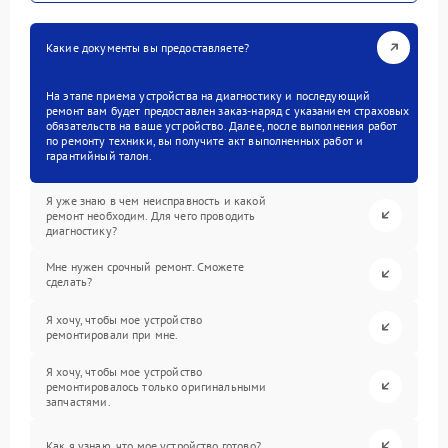
Какие документы вы предоставляете?
На этапе приема устройства на диагностику и последующий
ремонт вам будет предоставлен заказ-наряд с указанием страховых
обязательств на ваше устройство. Далее, после выполнения работ
по ремонту техники, вы получите акт выполненных работ и
гарантийный талон.
Я уже знаю в чем неисправность и какой
ремонт необходим. Для чего проводить
диагностику?
Мне нужен срочный ремонт. Сможете
сделать?
Я хочу, чтобы мое устройство
ремонтировали при мне.
Я хочу, чтобы мое устройство
ремонтировалось только оригинальными
запчастями.
Как я узнаю, что мое устройство готово?