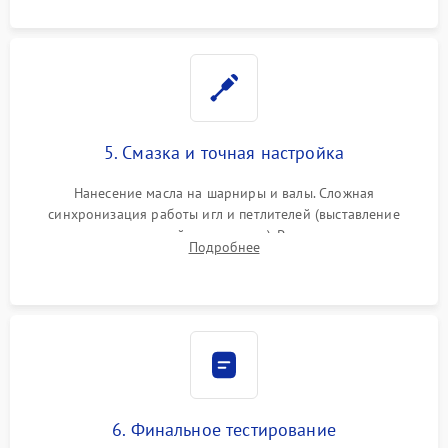
5. Смазка и точная настройка
Нанесение масла на шарниры и валы. Сложная
синхронизация работы игл и петлителей (выставление
зазоров до сотых долей миллиметра). Регулировка прижима
Подробнее
ножей, ширины обметки и хода дифференциального
транспортера.
6. Финальное тестирование