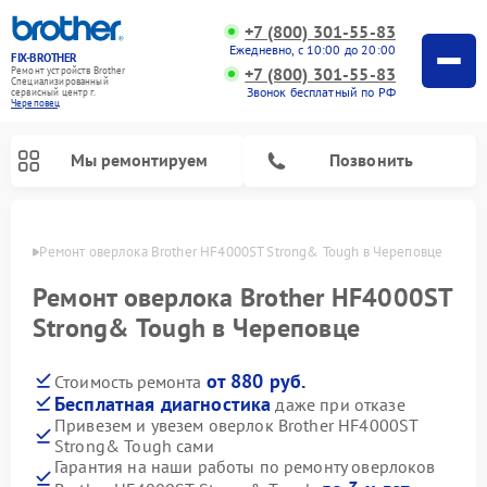
+7 (800) 301-55-83
Ежедневно, с 10:00 до 20:00
FIX-BROTHER
+7 (800) 301-55-83
Ремонт устройств Brother
Специализированный
Звонок бесплатный по РФ
cервисный центр г.
Череповец
Мы ремонтируем
Позвонить
повце
Ремонт оверлока Brother HF4000ST Strong& Tough в Череповце
Ремонт оверлока Brother HF4000ST
Strong& Tough в Череповце
от 880 руб.
Стоимость ремонта
Ремонт распошивальных машин Brother
Ремонт швейных машинок Brother
Ремонт вышивальных машин Brother
Бесплатная диагностика
даже при отказе
Привезем и увезем оверлок Brother HF4000ST
Strong& Tough сами
Гарантия на наши работы по ремонту оверлоков