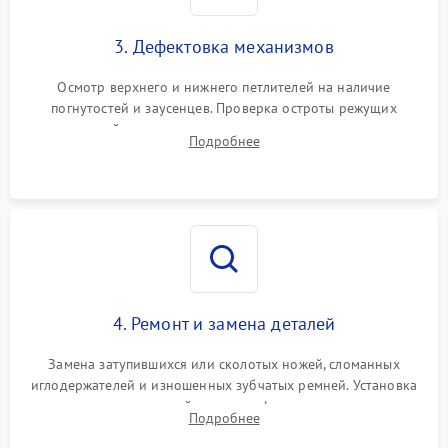
3. Дефектовка механизмов
Осмотр верхнего и нижнего петлителей на наличие
погнутостей и заусенцев. Проверка остроты режущих
кромок ножей, состояния приводного ремня, электромотора
Подробнее
и механизма дифференциальной подачи ткани.
4. Ремонт и замена деталей
Замена затупившихся или сколотых ножей, сломанных
иглодержателей и изношенных зубчатых ремней. Установка
новых петлителей взамен деформированных.
Подробнее
Восстановление контактов в педали и цепях
электропривода.