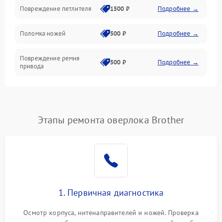
Шпульки, нити и заправка
Повреждение петлителя
1500 ₽
Подробнее →
Управление и работа
Поломка ножей
500 ₽
Подробнее →
Повреждение ремня
500 ₽
Подробнее →
привода
Поломка системы смазки
1000 ₽
Подробнее →
Неисправность системы
Этапы ремонта оверлока Brother
1500 ₽
Подробнее →
подачи масла
Повреждение корпуса
1000 ₽
Подробнее →
Поломка системы защиты
500 ₽
Подробнее →
от засоров
1. Первичная диагностика
Неисправность системы
500 ₽
Подробнее →
Осмотр корпуса, нитенаправителей и ножей. Проверка
защиты от засоров