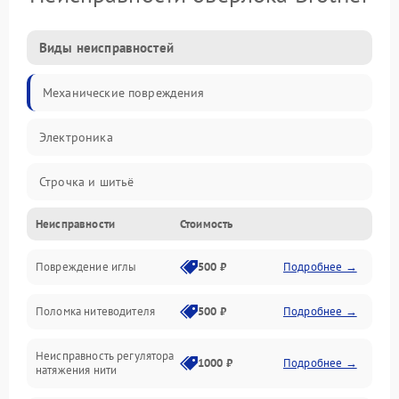
Виды неисправностей
Механические повреждения
Электроника
Строчка и шитьё
Неисправности
Стоимость
Прочие неисправности
Повреждение иглы
500 ₽
Подробнее →
Подача ткани
Поломка нитеводителя
500 ₽
Подробнее →
Игловодитель и механизмы
Неисправность регулятора
Ножи и обрезка
1000 ₽
Подробнее →
натяжения нити