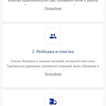
качества краеобметочного шва, натяжения нитей и работы
педали. Выявление пропусков стежков, обрывов нити,
Подробнее
заклинивания или тупого среза ткани на тестовом образце.
2. Разборка и очистка
Снятие боковых и нижних панелей, игольной пластины.
Тщательное удаление скоплений тканевой пыли, обрезков и
очесов из зоны петлителей и ножей с помощью жестких
Подробнее
кистей, пинцета и потока сжатого воздуха.