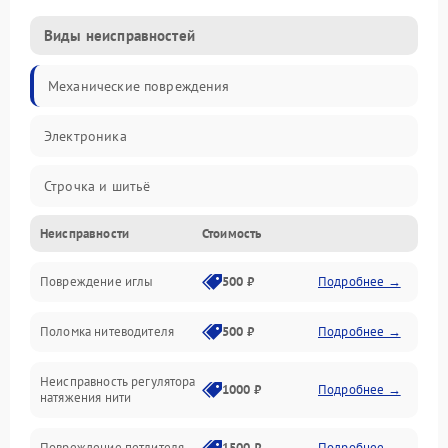
Виды неисправностей
Механические повреждения
Электроника
Строчка и шитьё
Неисправности
Стоимость
Прочие неисправности
Повреждение иглы
500 ₽
Подробнее →
Подача ткани
Поломка нитеводителя
500 ₽
Подробнее →
Игловодитель и механизмы
Неисправность регулятора
Ножи и обрезка
1000 ₽
Подробнее →
натяжения нити
Шпульки, нити и заправка
Повреждение петлителя
1500 ₽
Подробнее →