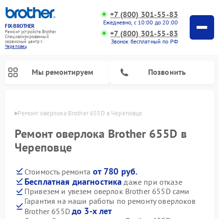
+7 (800) 301-55-83
Ежедневно, с 10:00 до 20:00
FIX-BROTHER
+7 (800) 301-55-83
Ремонт устройств Brother
Специализированный
Звонок бесплатный по РФ
cервисный центр г.
Череповец
Мы ремонтируем
Позвонить
повце
Ремонт оверлока Brother 655D в Череповце
Ремонт оверлока Brother 655D в
Череповце
от 780 руб.
Стоимость ремонта
Ремонт распошивальных машин Brother
Ремонт швейных машинок Brother
Ремонт вышивальных машин Brother
Бесплатная диагностика
даже при отказе
Привезем и увезем оверлок Brother 655D сами
Гарантия на наши работы по ремонту оверлоков
до 3-х лет
Brother 655D