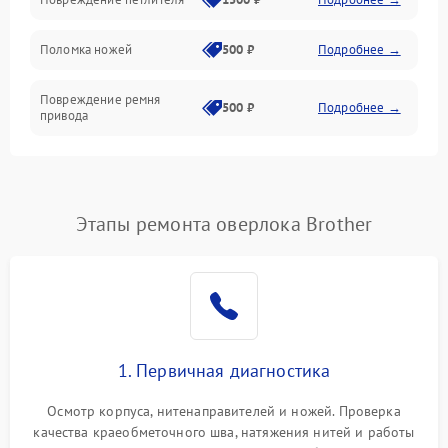
Управление и работа
Поломка ножей
500 ₽
Подробнее →
Повреждение ремня
500 ₽
Подробнее →
привода
Поломка системы смазки
1000 ₽
Подробнее →
Неисправность системы
Этапы ремонта оверлока Brother
1500 ₽
Подробнее →
подачи масла
Повреждение корпуса
1000 ₽
Подробнее →
Поломка системы защиты
500 ₽
Подробнее →
от засоров
1. Первичная диагностика
Неисправность системы
500 ₽
Подробнее →
Осмотр корпуса, нитенаправителей и ножей. Проверка
защиты от засоров
качества краеобметочного шва, натяжения нитей и работы