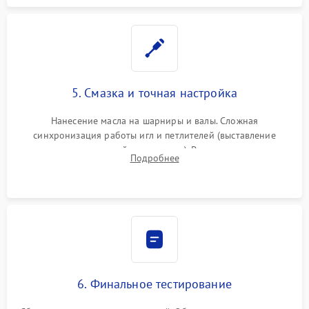
5. Смазка и точная настройка
Нанесение масла на шарниры и валы. Сложная
синхронизация работы игл и петлителей (выставление
зазоров до сотых долей миллиметра). Регулировка прижима
Подробнее
ножей, ширины обметки и хода дифференциального
транспортера.
6. Финальное тестирование