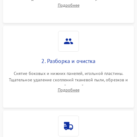
педали. Выявление пропусков стежков, обрывов нити,
Подробнее
заклинивания или тупого среза ткани на тестовом образце.
2. Разборка и очистка
Снятие боковых и нижних панелей, игольной пластины.
Тщательное удаление скоплений тканевой пыли, обрезков и
очесов из зоны петлителей и ножей с помощью жестких
Подробнее
кистей, пинцета и потока сжатого воздуха.