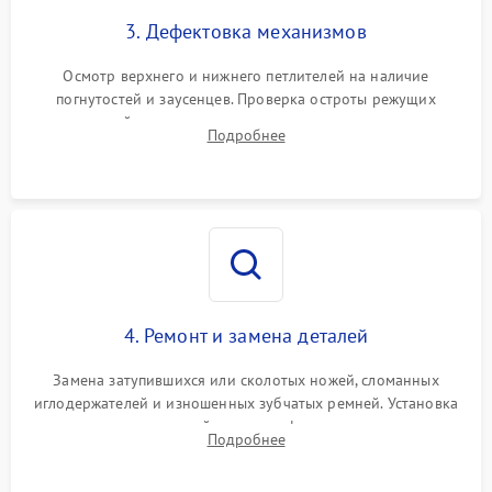
3. Дефектовка механизмов
Осмотр верхнего и нижнего петлителей на наличие
погнутостей и заусенцев. Проверка остроты режущих
кромок ножей, состояния приводного ремня, электромотора
Подробнее
и механизма дифференциальной подачи ткани.
4. Ремонт и замена деталей
Замена затупившихся или сколотых ножей, сломанных
иглодержателей и изношенных зубчатых ремней. Установка
новых петлителей взамен деформированных.
Подробнее
Восстановление контактов в педали и цепях
электропривода.