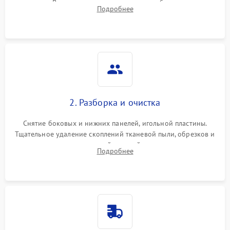
педали. Выявление пропусков стежков, обрывов нити,
Подробнее
заклинивания или тупого среза ткани на тестовом образце.
2. Разборка и очистка
Снятие боковых и нижних панелей, игольной пластины.
Тщательное удаление скоплений тканевой пыли, обрезков и
очесов из зоны петлителей и ножей с помощью жестких
Подробнее
кистей, пинцета и потока сжатого воздуха.