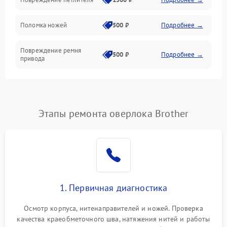
Управление и работа
Поломка ножей
500 ₽
Подробнее →
Повреждение ремня
500 ₽
Подробнее →
привода
Поломка системы смазки
1000 ₽
Подробнее →
Неисправность системы
Этапы ремонта оверлока Brother
1500 ₽
Подробнее →
подачи масла
Повреждение корпуса
1000 ₽
Подробнее →
Поломка системы защиты
500 ₽
Подробнее →
от засоров
1. Первичная диагностика
Неисправность системы
500 ₽
Подробнее →
Осмотр корпуса, нитенаправителей и ножей. Проверка
защиты от засоров
качества краеобметочного шва, натяжения нитей и работы