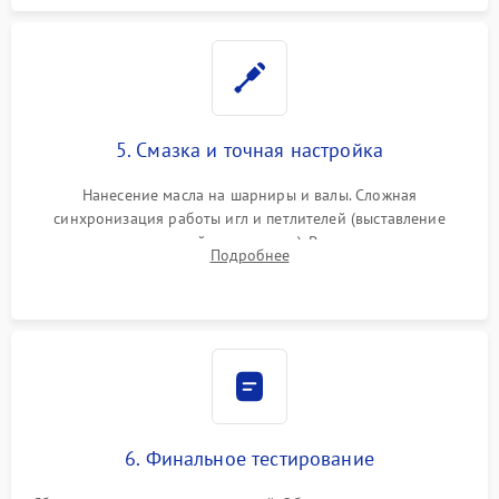
5. Смазка и точная настройка
Нанесение масла на шарниры и валы. Сложная
синхронизация работы игл и петлителей (выставление
зазоров до сотых долей миллиметра). Регулировка прижима
Подробнее
ножей, ширины обметки и хода дифференциального
транспортера.
6. Финальное тестирование