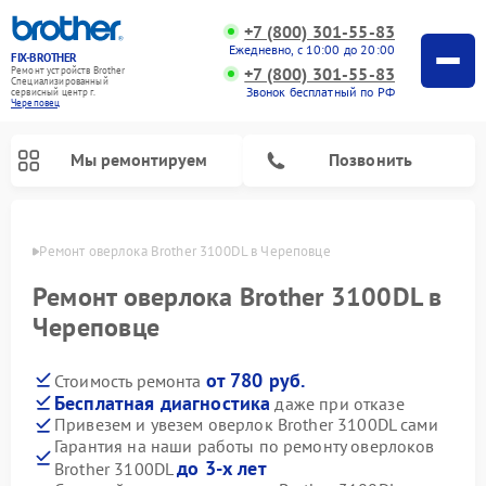
+7 (800) 301-55-83
Ежедневно, с 10:00 до 20:00
FIX-BROTHER
+7 (800) 301-55-83
Ремонт устройств Brother
Специализированный
Звонок бесплатный по РФ
cервисный центр г.
Череповец
Мы ремонтируем
Позвонить
повце
Ремонт оверлока Brother 3100DL в Череповце
Ремонт оверлока Brother 3100DL в
Череповце
от 780 руб.
Стоимость ремонта
Ремонт распошивальных машин Brother
Ремонт швейных машинок Brother
Ремонт вышивальных машин Brother
Бесплатная диагностика
даже при отказе
Привезем и увезем оверлок Brother 3100DL сами
Гарантия на наши работы по ремонту оверлоков
до 3-х лет
Brother 3100DL