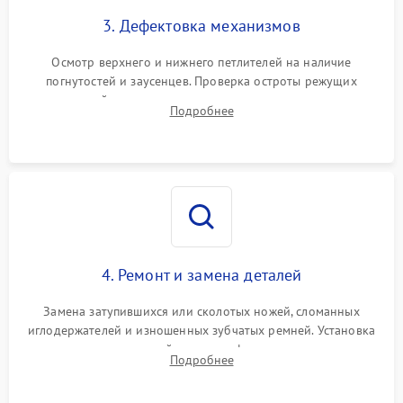
3. Дефектовка механизмов
Осмотр верхнего и нижнего петлителей на наличие
погнутостей и заусенцев. Проверка остроты режущих
кромок ножей, состояния приводного ремня, электромотора
Подробнее
и механизма дифференциальной подачи ткани.
4. Ремонт и замена деталей
Замена затупившихся или сколотых ножей, сломанных
иглодержателей и изношенных зубчатых ремней. Установка
новых петлителей взамен деформированных.
Подробнее
Восстановление контактов в педали и цепях
электропривода.