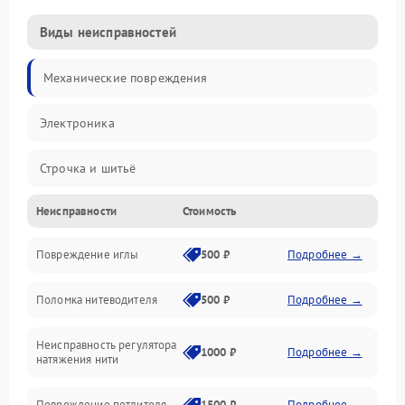
Виды неисправностей
Механические повреждения
Электроника
Строчка и шитьё
Неисправности
Стоимость
Прочие неисправности
Повреждение иглы
500 ₽
Подробнее →
Подача ткани
Поломка нитеводителя
500 ₽
Подробнее →
Игловодитель и механизмы
Неисправность регулятора
Ножи и обрезка
1000 ₽
Подробнее →
натяжения нити
Шпульки, нити и заправка
Повреждение петлителя
1500 ₽
Подробнее →