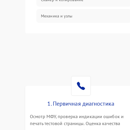
Механика и узлы
Программные сбои
Подключение и интерфейсы
Дисплей и органы управления
Изображение
Проблемы с механикой
1. Первичная диагностика
Питание и запуск
Осмотр МФУ, проверка индикации ошибок и
печать тестовой страницы. Оценка качества