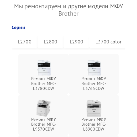
Мы ремонтируем и другие модели МФУ
Brother
Серии
L2700
L2800
L2900
L3700 color
L
Ремонт МФУ
Ремонт МФУ
Brother MFC-
Brother MFC-
L3780CDW
L3765CDW
Ремонт МФУ
Ремонт МФУ
Brother MFC-
Brother MFC-
L9570CDW
L8900CDW