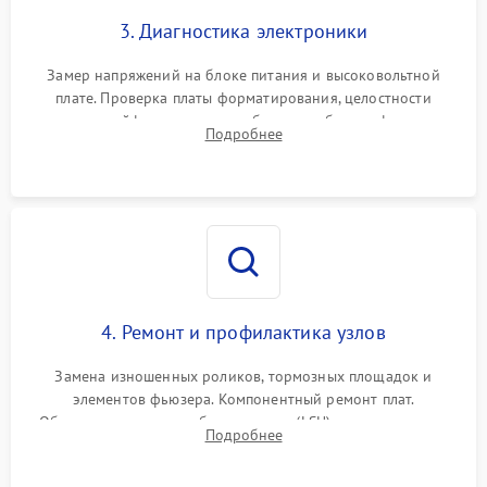
3. Диагностика электроники
Замер напряжений на блоке питания и высоковольтной
плате. Проверка платы форматирования, целостности
плоских шлейфов сканера и работоспособности флажков и
Подробнее
оптопар (датчиков прохождения бумаги).
4. Ремонт и профилактика узлов
Замена изношенных роликов, тормозных площадок и
элементов фьюзера. Компонентный ремонт плат.
Обязательная очистка блока лазера (LSU), зеркал и тракта
Подробнее
печати от просыпанного тонера и бумажной пыли.