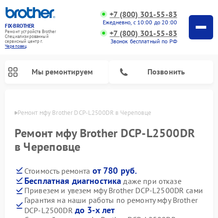
+7 (800) 301-55-83
Ежедневно, с 10:00 до 20:00
FIX-BROTHER
+7 (800) 301-55-83
Ремонт устройств Brother
Специализированный
Звонок бесплатный по РФ
cервисный центр г.
Череповец
Мы ремонтируем
Позвонить
повце
Ремонт мфу Brother DCP-L2500DR в Череповце
Ремонт мфу Brother DCP-L2500DR
в Череповце
от 780 руб.
Стоимость ремонта
Ремонт распошивальных машин Brother
Ремонт швейных машинок Brother
Ремонт вышивальных машин Brother
Бесплатная диагностика
даже при отказе
Привезем и увезем мфу Brother DCP-L2500DR сами
Гарантия на наши работы по ремонту мфу Brother
до 3-х лет
DCP-L2500DR