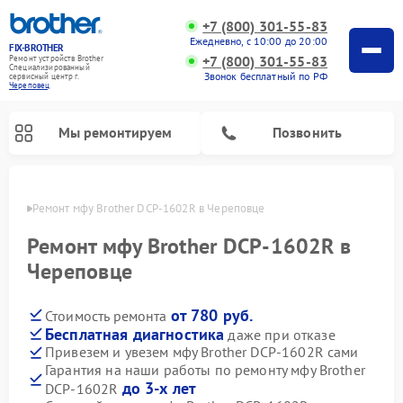
+7 (800) 301-55-83
Ежедневно, с 10:00 до 20:00
FIX-BROTHER
+7 (800) 301-55-83
Ремонт устройств Brother
Специализированный
Звонок бесплатный по РФ
cервисный центр г.
Череповец
Мы ремонтируем
Позвонить
повце
Ремонт мфу Brother DCP-1602R в Череповце
Ремонт мфу Brother DCP-1602R в
Череповце
от 780 руб.
Стоимость ремонта
Ремонт распошивальных машин Brother
Ремонт швейных машинок Brother
Ремонт вышивальных машин Brother
Бесплатная диагностика
даже при отказе
Привезем и увезем мфу Brother DCP-1602R сами
Гарантия на наши работы по ремонту мфу Brother
до 3-х лет
DCP-1602R