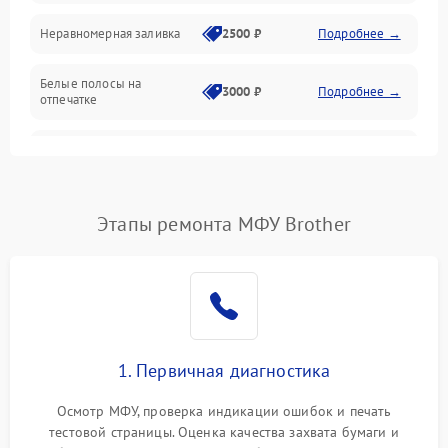
Неравномерная заливка
2500 ₽
Подробнее →
Дисплей и органы управления
Белые полосы на
Изображение
3000 ₽
Подробнее →
отпечатке
Проблемы с механикой
Чёрный фон на листе
3500 ₽
Подробнее →
Питание и запуск
Этапы ремонта МФУ Brother
1. Первичная диагностика
Осмотр МФУ, проверка индикации ошибок и печать
тестовой страницы. Оценка качества захвата бумаги и