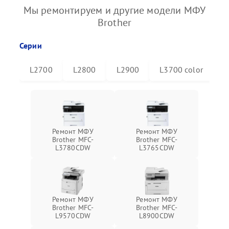
Мы ремонтируем и другие модели МФУ
Brother
Серии
L2700
L2800
L2900
L3700 color
L
Ремонт МФУ
Ремонт МФУ
Brother MFC-
Brother MFC-
L3780CDW
L3765CDW
Ремонт МФУ
Ремонт МФУ
Brother MFC-
Brother MFC-
L9570CDW
L8900CDW