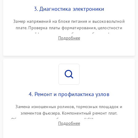
3. Диагностика электроники
Замер напряжений на блоке питания и высоковольтной
плате. Проверка платы форматирования, целостности
плоских шлейфов сканера и работоспособности флажков и
Подробнее
оптопар (датчиков прохождения бумаги).
4. Ремонт и профилактика узлов
Замена изношенных роликов, тормозных площадок и
элементов фьюзера. Компонентный ремонт плат.
Обязательная очистка блока лазера (LSU), зеркал и тракта
Подробнее
печати от просыпанного тонера и бумажной пыли.