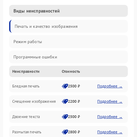
Виды неисправностей
Печать и качество изображения
Режим работы
Программные ошибки
Неисправности
Стоимость
Картриджи и расходники
Бледная печать
2500 ₽
Подробнее →
Сканер и копирование
Смещение изображения
2200 ₽
Подробнее →
Механика и узлы
Двоение текста
2500 ₽
Подробнее →
Программные сбои
Размытая печать
2800 ₽
Подробнее →
Подключение и интерфейсы