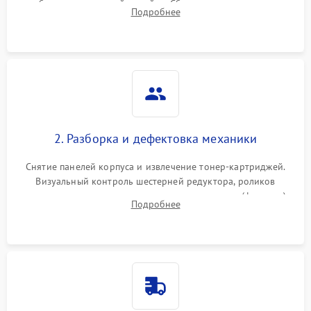
работы сканирующей линейки. Сбор данных о замятиях,
Подробнее
дефектах изображения или посторонних шумах при работе.
2. Разборка и дефектовка механики
Снятие панелей корпуса и извлечение тонер-картриджей.
Визуальный контроль шестерней редуктора, роликов
захвата, термопленки и прижимного вала в печи (фьюзере).
Подробнее
Проверка оптики сканера на загрязнения.