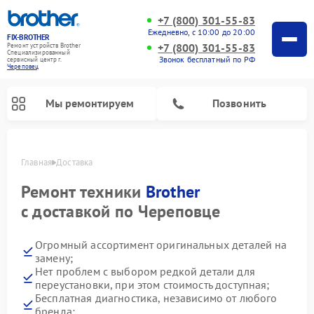
+7 (800) 301-55-83
Ежедневно, с 10:00 до 20:00
FIX-BROTHER
+7 (800) 301-55-83
Ремонт устройств Brother
Специализированный
Звонок бесплатный по РФ
cервисный центр г.
Череповец
Мы ремонтируем
Позвонить
Главная
Доставка
Ремонт техники
Brother
с доставкой по Череповце
Огромный ассортимент оригинальных деталей на
замену;
Нет проблем с выбором редкой детали для
переустановки, при этом стоимость доступная;
Ремонт вышивальных машин Brother
Ремонт распошивальных машин Brother
Ремонт швейных машинок Brother
Бесплатная диагностика, независимо от любого
бренда;