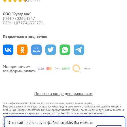
4.9-5.0
ООО "Русервис"
ИНН 7702633247
ОГРН 1077746335776
Поделиться в соц. сетях:
Мы принимаем
все формы оплаты
Политика конфиденциальности
Вся информация на сайте носит исключительно справочный характер.
Товарные знаки используются исключительно для описания устройств, в отношении которых
сервисные центры chr.brother-fixim.ru предоставляют услуги по ремонту. Услуги оказываются в
неавторизованных сервисных центрах chr.brother-fixim.ru, которые не связаны с
правообладателями товарных знаков или их официальными представителями.
Ремонт осуществляется для устройств, уже введенных в гражданский оборот в соответствии
Этот сайт использует файлы cookie. Вы можете
со статьей 1487 ГК РФ.
Использование товарных знаков не преследует цели индивидуализации услуг или введения